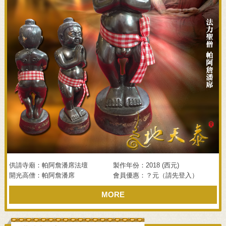
供請寺廟：帕阿詹潘席法壇
製作年份：2018 (西元)
開光高僧：帕阿詹潘席
會員優惠：？元（請先登入）
MORE