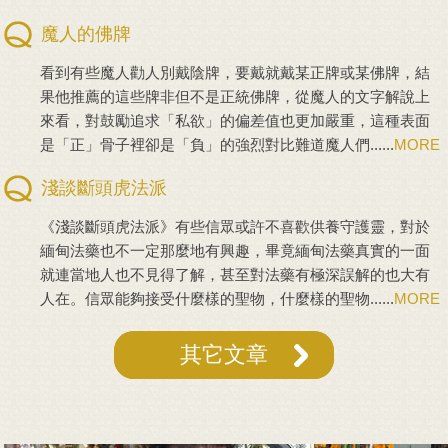
魔人的佛牌
看到有些魔人勸人別戴陰牌，要戴就戴某正牌或某佛牌，結
果他推薦的這些牌非但不是正統佛牌，從魔人的文字解說上
來看，對鼓勵追求「私欲」的偏差值也更加嚴重，這種表面
是「正」骨子裡卻是「負」的強烈對比難道魔人們......
MORE
淺談斷頭虎法派
《淺談斷頭虎法派》有些信眾或許不喜歡供養守護靈，對於
緬甸法藥也不一定那麼地有興趣，畢竟緬甸法藥真實的一面
就連當地人也不見得了解，甚至對法藥有極深誤解的也大有
人在。信眾能夠接受什麼樣的聖物，什麼樣的聖物......
MORE
其它文章