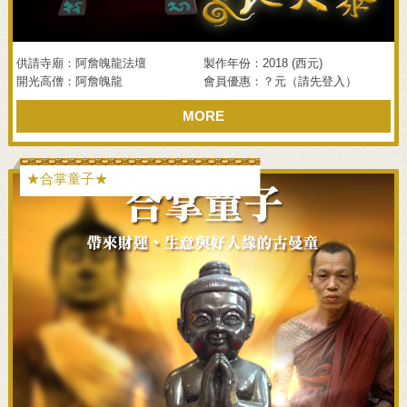
供請寺廟：阿詹魄龍法壇
製作年份：2018 (西元)
開光高僧：阿詹魄龍
會員優惠：？元（請先登入）
MORE
★合掌童子★