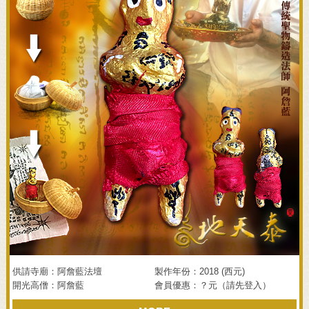
供請寺廟：阿詹藍法壇
製作年份：2018 (西元)
開光高僧：阿詹藍
會員優惠：？元（請先登入）