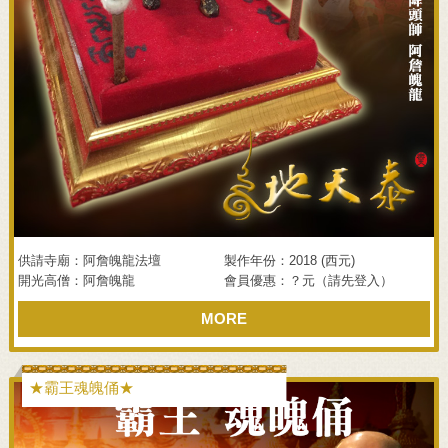
供請寺廟：阿詹魄龍法壇
製作年份：2018 (西元)
開光高僧：阿詹魄龍
會員優惠：？元（請先登入）
MORE
★霸王魂魄俑★