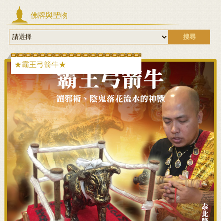
佛牌與聖物
搜尋
★霸王弓箭牛★