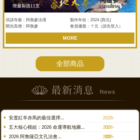
供請寺廟：阿詹參法壇
製作年份：2024 (西元)
開光高僧：阿詹參
會員優惠：？元（請先登入）
MORE
全部商品
安度紅羊赤馬的最佳選擇...
2026-
五大核心模組：2026 命運導航地圖...
2026-
01-
2026 阿詹薩亞文孔法會...
2025-
01-
28