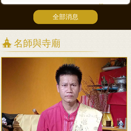
12-
03
09
全部消息
名師與寺廟