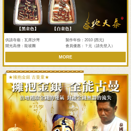
供請寺廟：瓦席沙灣
製作年份：2010 (西元)
開光高僧：龍坡團
會員優惠：？元（請先登入）
MORE
★擁抱金銀 古曼童★