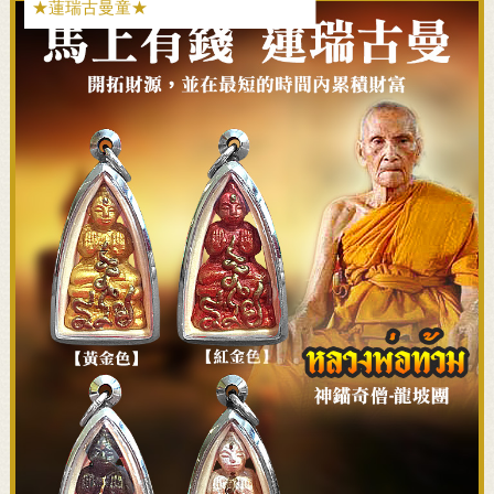
★蓮瑞古曼童★