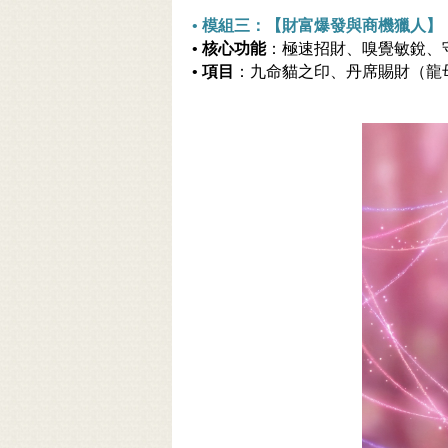
•
模組三：【財富爆發與商機獵人】
•
核心功能
：極速招財、嗅覺敏銳、
•
項目
：九命貓之印、丹席賜財（龍