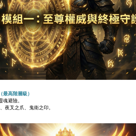
（最高階層級）
靈魂避險。
諾）、夜叉之爪、鬼衛之印。