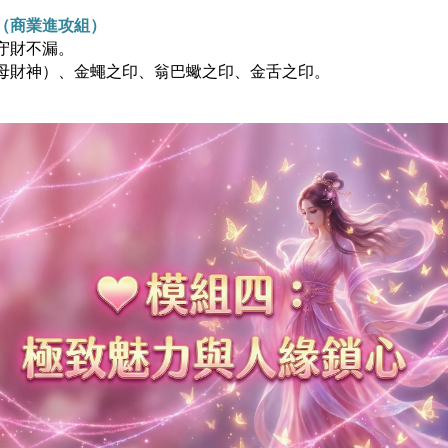
（商業進攻組）
守財不漏。
母財神）、金蠅之印、翁巴蠍之印、金舌之印。