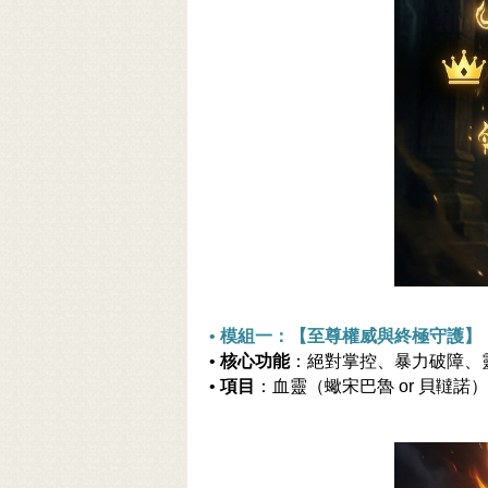
•
模組一：【至尊權威與終極守護】
•
核心功能
：絕對掌控、暴力破障、
•
項目
：血靈（蠍宋巴魯 or 貝韃