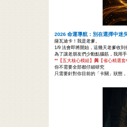
2026 命運導航：別在選擇中
薩瓦迪卡！我是老爹。
1/9 法會即將開始，這幾天老爹
為了讓老朋友們少動點腦筋，我用手術
**【五大核心模組】
與
【省心精選套餐
你不需要全部都仔細研究
只需要針對你目前的「卡關」狀態，