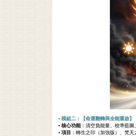
•
模組二：【命運翻轉與全能重啟】
•
核心功能
：清空負能量、校準藍圖
•
項目
：轉生之印（加強版）、梵天之