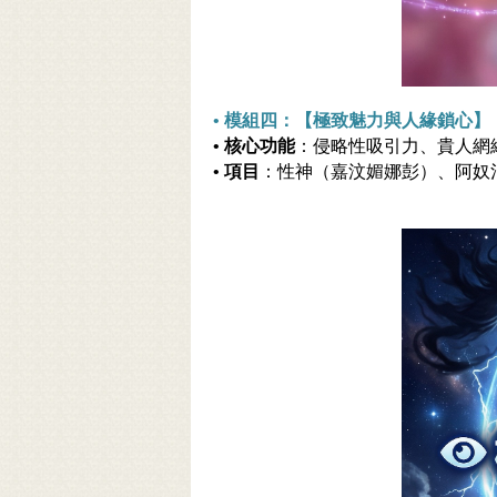
•
模組四：【極致魅力與人緣鎖心】
•
核心功能
：侵略性吸引力、貴人網
•
項目
：性神（嘉汶媚娜彭）、阿奴