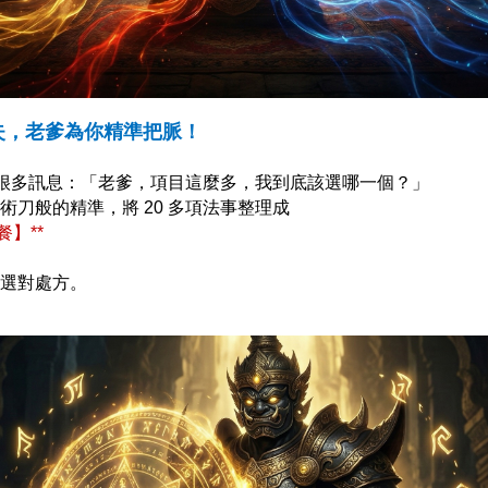
迷失，老爹為你精準把脈！
收到很多訊息：「老爹，項目這麼多，我到底該選哪一個？」
刀般的精準，將 20 多項法事整理成
】**
選對處方。